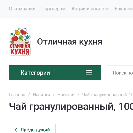
О компании
Партнерам
Акции и новости
Ваканси
Отличная кухня
Категории
Главная
/
Напитки
/
Напитки
/
Чай гранулированный, 10
Чай гранулированный, 100
Предыдущий