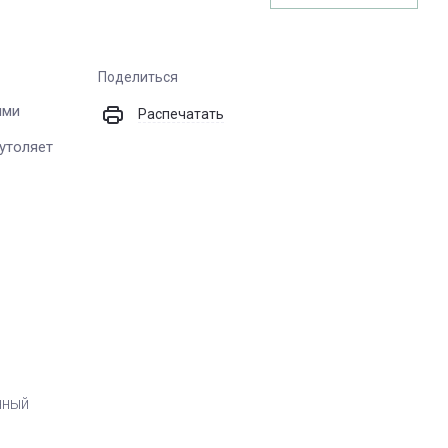
Поделиться
ими
Распечатать
утоляет
нный