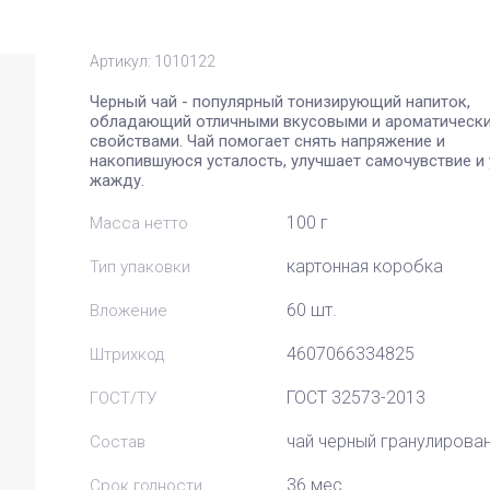
Артикул:
1010122
Черный чай - популярный тонизирующий напиток,
обладающий отличными вкусовыми и ароматическ
свойствами. Чай помогает снять напряжение и
накопившуюся усталость, улучшает самочувствие и 
жажду.
100 г
Масса нетто
картонная коробка
Тип упаковки
60 шт.
Вложение
4607066334825
Штрихкод
ГОСТ 32573-2013
ГОСТ/ТУ
чай черный гранулирова
Состав
36 мес.
Срок годности